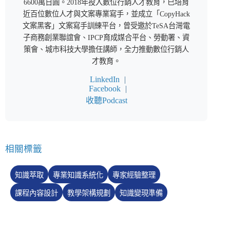
6600萬日圓。2018年投入數位行銷人才教育，已培育
近百位數位人才與文案專業寫手，並成立「CopyHack
文案黑客」文案寫手訓練平台，曾受邀於TeSA台灣電
子商務創業聯誼會、IPCP育成媒合平台、勞動署、資
策會、城市科技大學擔任講師，全力推動數位行銷人
才教育。
LinkedIn
|
Facebook
|
收聽Podcast
相關標籤
知識萃取
專業知識系統化
專家經驗整理
課程內容設計
教學架構規劃
知識變現準備