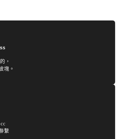
​​
真的，
波塊。
.cc
聯繫