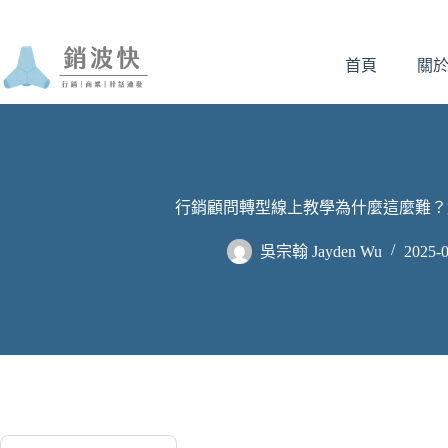
跳
至
首頁
關
主
要
內
容
行銷顧問轉型線上教學為什麼這麼難？
吳宗翰 Jayden Wu
2025-0