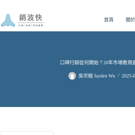
跳
至
首頁
關
主
要
內
容
口碑行銷從何開始？20年市場教育
吳宗翰 Jayden Wu
2025-0