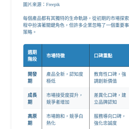
圖片來源：Freepik
每個產品都有其獨特的生命軌跡，從初期的市場探索
程中扮演著關鍵角色，但許多企業忽略了一個重要事
策略。
週期
市場特徵
口碑重點
階段
開發
產品全新，認知度
教育性口碑，強
期
極低
調創新價值
成長
市場接受度提升，
差異化口碑，建
期
競爭者增加
立品牌認知
高原
市場飽和，競爭白
服務導向口碑，
期
熱化
強化忠誠度