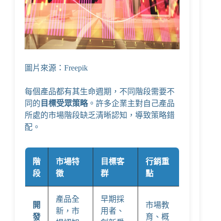
圖片來源：Freepik
每個產品都有其生命週期，不同階段需要不
同的
目標受眾策略
。許多企業主對自己產品
所處的市場階段缺乏清晰認知，導致策略錯
配。
階
市場特
目標客
行銷重
段
徵
群
點
產品全
早期採
開
市場教
新，市
用者、
發
育、概