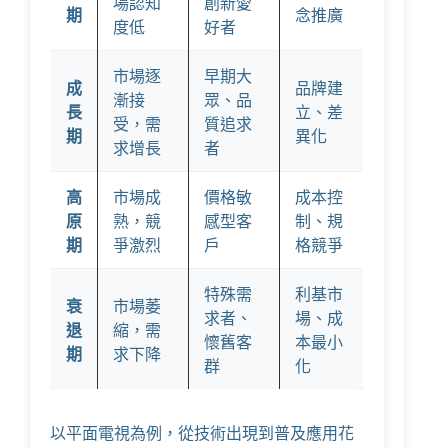
場認知
創新愛
期
念推廣
度低
好者
市場逐
早期大
成
品牌建
漸接
眾、品
長
立、差
受，需
質追求
期
異化
求增長
者
高
市場成
價格敏
成本控
原
熟，競
感型客
制、規
期
爭激烈
戶
格競爭
特殊需
利基市
衰
市場萎
求者、
場、成
退
縮，需
懷舊客
本最小
期
求下降
群
化
以平面電視為例，從技術出現到普及應用花