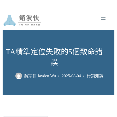
跳
至
主
要
內
容
TA精準定位失敗的5個致命錯
誤
吳宗翰 Jayden Wu
2025-08-04
行銷知識