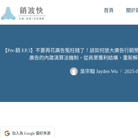
首頁
關於
【Pre-銷 EP.3】不要再花廣告冤枉錢了！該如何放大廣告行
廣告的內建演算法機制，從商業獲利結構，重新解
吳宗翰 Jayden Wu
2025-0
加入為 Google 偏好來源