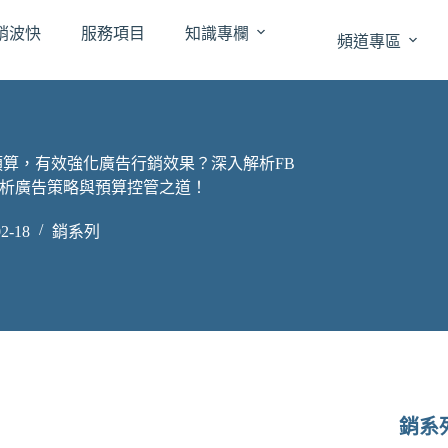
跳
銷波快
服務項目
知識專欄
至
頻道專區
主
要
內
容
銷預算，有效強化廣告行銷效果？深入解析FB
析廣告策略與預算控管之道！
2-18
銷系列
銷系