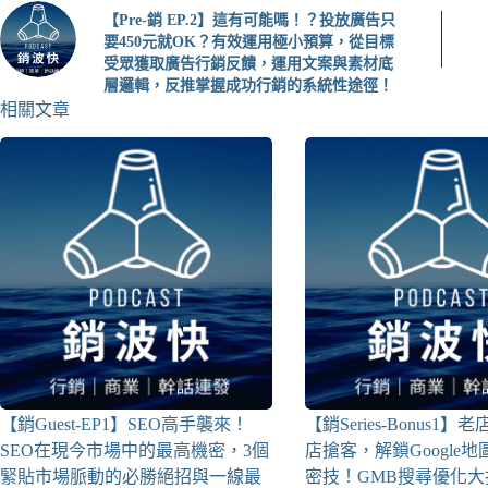
【Pre-銷 EP.2】這有可能嗎！？投放廣告只
要450元就OK？有效運用極小預算，從目標
受眾獲取廣告行銷反饋，運用文案與素材底
層邏輯，反推掌握成功行銷的系統性途徑！
相關文章
【銷Guest-EP1】SEO高手襲來！
【銷Series-Bonus1
SEO在現今市場中的最高機密，3個
店搶客，解鎖Google
緊貼市場脈動的必勝絕招與一線最
密技！GMB搜尋優化