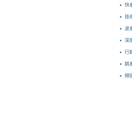
快
技
波
深
行
銷
頻