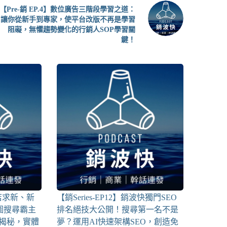
【Pre-銷 EP.4】數位廣告三階段學習之道：
讓你從新手到專家，使平台改版不再是學習
阻礙，無懼趨勢變化的行銷人SOP學習關
鍵！
】老店求新、新
【銷Series-EP12】銷波快獨門SEO
地圖搜尋霸主
排名絕技大公開！搜尋第一名不是
大揭秘，實體
夢？運用AI快速架構SEO，創造免