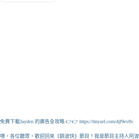
免費下載Jayden 的廣告全攻略 👉👉 https://tinyurl.com/4jf9ev8v
嘿，各位聽眾，歡迎回來《銷波快》節目！我是節目主持人阿波小編