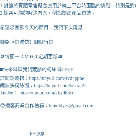
1.討論將實體零售概念應用於線上平台時面臨的挑戰，特別是對
2.探索可能的解決方案，例如創建產品包裝。
希望您喜歡今天的節目，我們下次再見！
聯絡《銷波快》聊聊行銷
📆每週一 AM9:00 定期更新📆
■快來逛逛我們荒廢的粉絲團👉👉
訂閱銷波快：https://tinyurl.com/4vd4pphe
銷波快粉絲團：https://tinyurl.com/bdcxjjr9
Jayden： https://tinyurl.com/2kx9h8cr
😍播客商業合作信箱：
hihioldyes@gmail.com
上一
文章