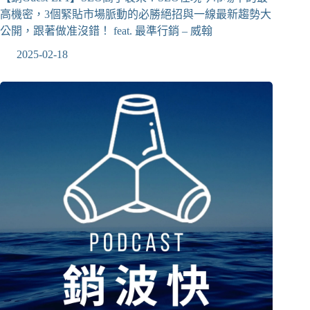
高機密，3個緊貼市場脈動的必勝絕招與一線最新趨勢大
公開，跟著做准沒錯！ feat. 最準行銷 – 威翰
2025-02-18