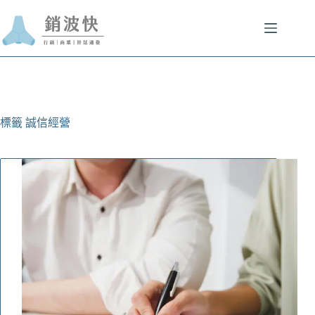
跳
至
主
要
內
容
標籤
誠信經營