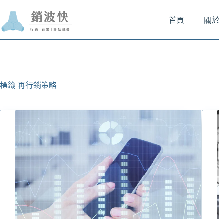
跳
至
首頁
關
主
要
內
容
標籤
再行銷策略