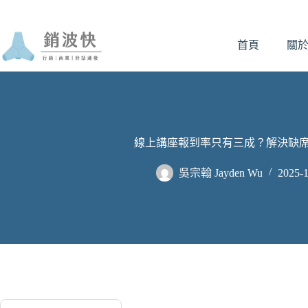
跳
至
首頁
關
主
要
內
容
線上講座報到率只有三成？解決缺席
吳宗翰 Jayden Wu
2025-1