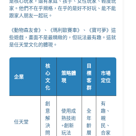
是核心玩家，還有家庭、孩子、女性玩家、輕度玩
家。他們不在乎規格，在乎的是好不好玩、能不能
跟家人朋友一起玩。
《動物森友會》、《瑪利歐賽車》、《寶可夢》這
些遊戲，畫面不是最精緻的，但玩法最有趣。這就
是任天堂文化的體現。
核
目
心
策略體
標
市場
企業
文
現
客
定位
化
群
創
有
意
使用成
全
趣、
解
熟技術
年
親
任天堂
決
+創新
齡
民、
問
玩法
層
合家