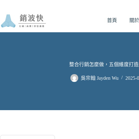
跳
至
首頁
關
主
要
內
容
整合行銷怎麼做，五個維度打造
吳宗翰 Jayden Wu
2025-0