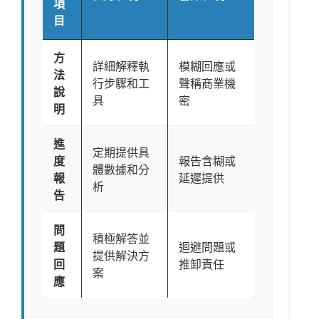
項
目
方
詳細解釋執
模糊回應或
法
行步驟和工
聲稱商業機
說
具
密
明
進
定期提供具
度
報告含糊或
體數據和分
報
延遲提供
析
告
問
積極解答並
題
迴避問題或
提供解決方
回
推卸責任
案
應