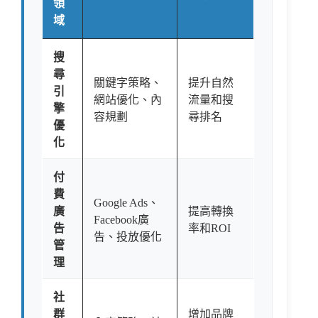
領
域
搜
尋
關鍵字策略、
提升自然
引
網站優化、內
流量和搜
擎
容規劃
尋排名
優
化
付
費
Google Ads、
廣
提高轉換
Facebook廣
告
率和ROI
告、投放優化
管
理
社
群
增加品牌