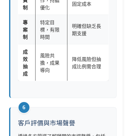
費
作，持續
固定成本
制
優化
專
特定目
明確但缺乏長
案
標，有限
期支援
制
時間
成
風險共
效
降低風險但抽
擔，成果
抽
成比例需合理
導向
成
6
客戶評價與市場聲譽