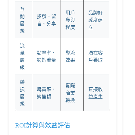
互
用戶
品牌好
動
按讚、留
參與
感度建
層
言、分享
程度
立
級
流
量
點擊率、
導流
潛在客
層
網站流量
效果
戶獲取
級
轉
實際
換
購買率、
直接收
商業
層
銷售額
益產生
轉換
級
ROI計算與效益評估