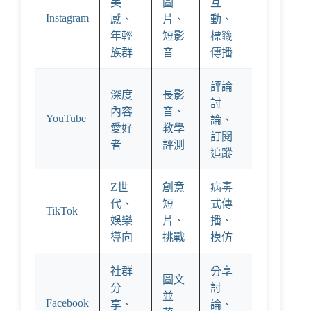
美
圖
互
Instagram
感、
片、
動、
年輕
短影
標籤
族群
音
傳播
評論
深度
長影
討
內容
音、
YouTube
論、
愛好
教學
訂閱
者
評測
追蹤
Z世
創意
病毒
代、
短
式傳
TikTok
娛樂
片、
播、
導向
挑戰
模仿
社群
分享
圖文
分
討
並
Facebook
享、
論、