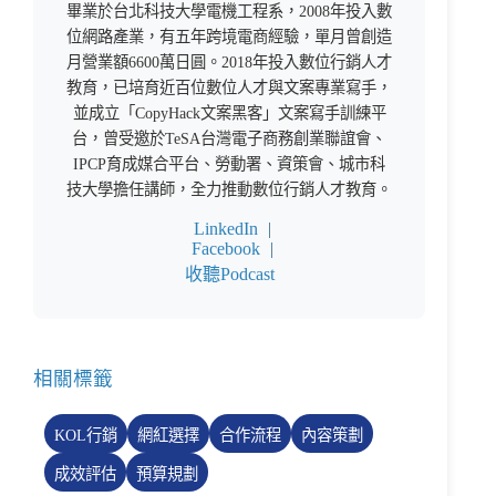
畢業於台北科技大學電機工程系，2008年投入數
位網路產業，有五年跨境電商經驗，單月曾創造
月營業額6600萬日圓。2018年投入數位行銷人才
教育，已培育近百位數位人才與文案專業寫手，
並成立「CopyHack文案黑客」文案寫手訓練平
台，曾受邀於TeSA台灣電子商務創業聯誼會、
IPCP育成媒合平台、勞動署、資策會、城市科
技大學擔任講師，全力推動數位行銷人才教育。
LinkedIn
|
Facebook
|
收聽Podcast
相關標籤
KOL行銷
網紅選擇
合作流程
內容策劃
成效評估
預算規劃