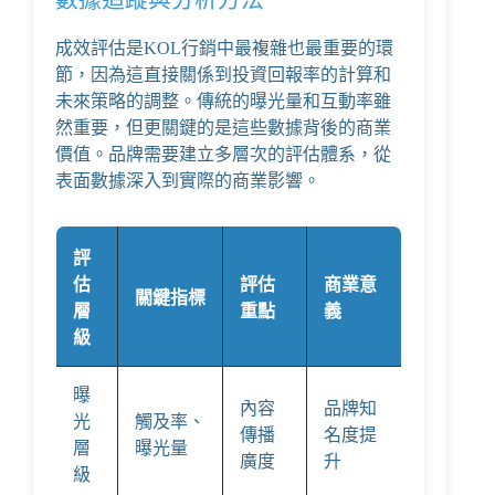
成效評估是KOL行銷中最複雜也最重要的環
節，因為這直接關係到投資回報率的計算和
未來策略的調整。傳統的曝光量和互動率雖
然重要，但更關鍵的是這些數據背後的商業
價值。品牌需要建立多層次的評估體系，從
表面數據深入到實際的商業影響。
評
估
評估
商業意
關鍵指標
層
重點
義
級
曝
內容
品牌知
光
觸及率、
傳播
名度提
層
曝光量
廣度
升
級