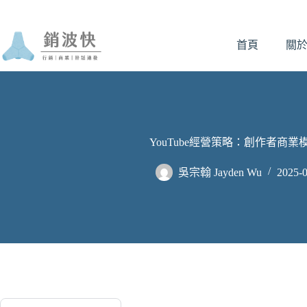
跳
至
首頁
關
主
要
內
容
YouTube經營策略：創作者商
吳宗翰 Jayden Wu
2025-0