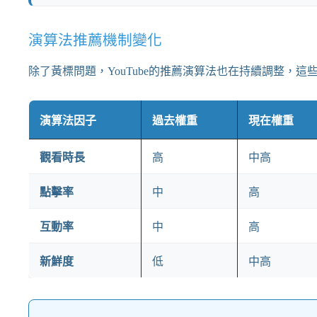
演算法推薦機制變化
除了黃標問題，YouTube的推薦演算法也在持續調整，
演算法因子
過去權重
現在權重
觀看時長
高
中高
點擊率
中
高
互動率
中
高
新鮮度
低
中高