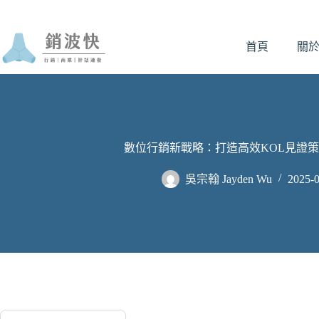
跳
至
首頁
關
主
要
內
容
數位行銷新戰略：打造高效KOL見證策略
吳宗翰 Jayden Wu
2025-0