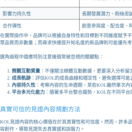
影響力持久性
長期發展潛力、粉絲忠
合作彈性
創意參與度、配合度、
在實際操作中，品牌可以根據自身特性和目標對不同維度賦予不
眾品質而非數量；而尋求快速提升知名度的新品牌則可能優先考
選角過程中還應特別注意幾個常被忽視的關鍵點：
微觀互動質量
：不僅關注總體互動數據，更要深入分析留
成長軌跡
：評估KOL的成長曲線和穩定性，避免選擇可能
內容持久性
：考察內容的生命週期，某些KOL雖然單次內
平台多元化能力
：隨著多平台整合趨勢，KOL在不同平
真實可信的見證內容規劃方法
KOL見證內容的核心價值在於其真實性和可信度。然而，許多
容創作，導致見證失去真實感和說服力。