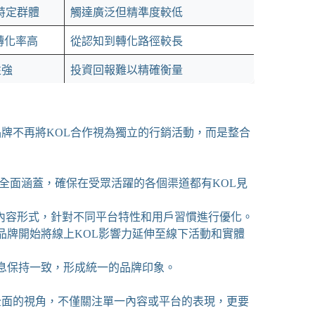
特定群體
觸達廣泛但精準度較低
轉化率高
從認知到轉化路徑較長
性強
投資回報難以精確衡量
品牌不再將KOL合作視為獨立的行銷活動，而是整合
到新興平台的全面涵蓋，確保在受眾活躍的各個渠道都有KOL見
內容形式，針對不同平台特性和用戶習慣進行優化。
品牌開始將線上KOL影響力延伸至線下活動和實體
訊息保持一致，形成統一的品牌印象。
全面的視角，不僅關注單一內容或平台的表現，更要