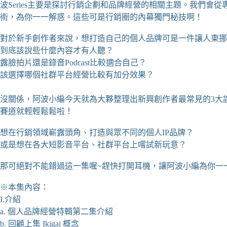
波Series主要是探討行銷企劃和品牌經營的相關主題。我們會
術，為你一一解惑。這些可是行銷圈的內幕獨門秘技啊！
對於新手創作者來說，想打造自己的個人品牌可是一件讓人東挪
到底該說些什麼內容才有人聽？
露臉拍片還是錄音Podcast比較適合自己？
該選擇哪個社群平台經營比較有加分效果？
沒關係，阿波小編今天就為大夥整理出新興創作者最常見的3大
賽道就輕輕鬆鬆啦！
想在行銷領域嶄露頭角、打造與眾不同的個人IP品牌？
或是想在各大短影音平台、社群平台上嚐試新玩意？
那可絕對不能錯過這一集喔~趕快打開耳機，讓阿波小編為你一
※本集內容：
I.介紹
a. 個人品牌經營特輯第二集介紹
b. 回顧上集 Ikigai 概念