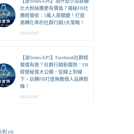
【波Series-EP6】為什麼小眾群體
比大粉絲團更有價值？揭秘FB社
團經營術：5萬人是關鍵！打造
高轉化率的社群行銷3大策略！
2025-03-07
【波Series-EP5】Facebook社群經
營還有救？社群行銷新趨勢：FB
經營秘笈大公開，從線上到線
下，玩轉FB打造無敵個人品牌矩
陣！
2025-03-07
系列
(4)