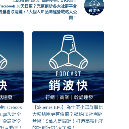
【波Series-EP3】每週更新7支Reels？
Facebook 30天日更？完整剖析各大社群平台
流量獲取關鍵，5大個人IP品牌經營戰略大公
開！
Facebook
【波Series-EP6】為什麼小眾群體比
ign設計全
大粉絲團更有價值？揭秘FB社團經
課，從設計從
營術：5萬人是關鍵！打造高轉化率
飆升互動率！
的社群行銷3大策略！