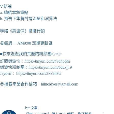
V.結論
a. 總結本集重點
b. 預告下集將討論流量和演算法
聯絡《銷波快》聊聊行銷
📆每週一 AM9:00 定期更新📆
■快來逛逛我們荒廢的粉絲團👉👉
訂閱銷波快：https://tinyurl.com/4vd4pphe
銷波快粉絲團：https://tinyurl.com/bdcxjjr9
Jayden： https://tinyurl.com/2kx9h8cr
😍播客商業合作信箱：
hihioldyes@gmail.com
上一
文章