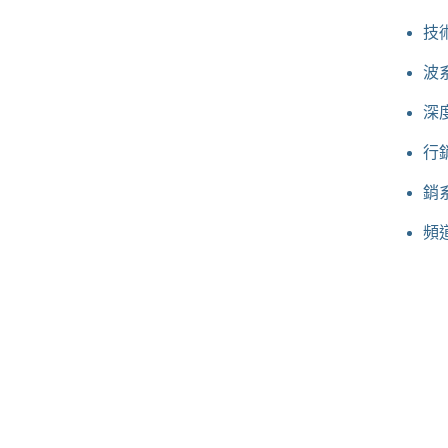
技
波
深
行
銷
頻