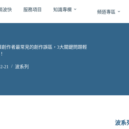
跳
銷波快
服務項目
知識專欄
至
頻道專區
主
要
內
容
？新興創作者最常見的創作誤區，3大關鍵問題輕
！
2-21
波系列
波系