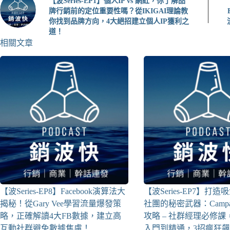
【波Series-EP1】個人IP vs 網紅，你了解品
牌行銷前的定位重要性嗎？從IKIGAI理論教
你找到品牌方向，4大絕招建立個人IP獲利之
道！
相關文章
【波Series-EP8】Facebook演算法大
【波Series-EP7】打造吸金
揭秘！從Gary Vee學習流量爆發策
社團的秘密武器：Campa
略，正確解讀4大FB數據，建立高
攻略 – 社群經理必修
互動社群避免數據焦慮！
入門到精通，3招瘋狂