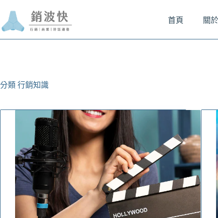
跳
至
首頁
關
主
要
內
容
分類
行銷知識